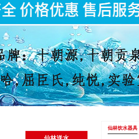
仙林饮水器具
仙林送水