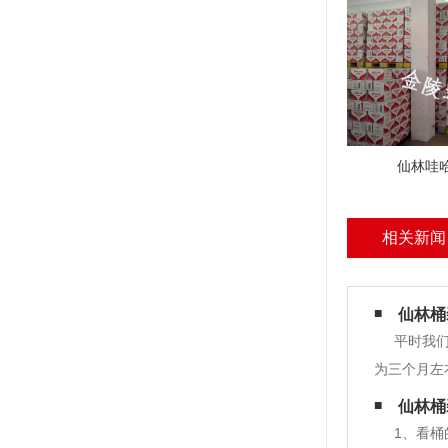
仙林哇
相关新闻
仙林桶
平时我
为三个月左
尘等就容易
仙林桶
细菌的繁殖
1、看桶