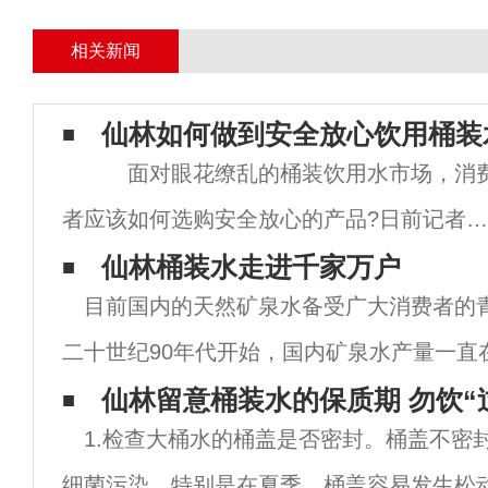
相关新闻
仙林如何做到安全放心饮用桶装
面对眼花缭乱的桶装饮用水市场，消
者应该如何选购安全放心的产品?日前记者就
这个问题采访了仙林送水专家。专家提醒广
仙林桶装水走进千家万户
目前国内的天然矿泉水备受广大消费者的
消费者，在选购桶装饮用水时应注意以下5
二十世纪90年代开始，国内矿泉水产量一直
点：1、购买桶装饮用水一定要认真选择供水
之三十到百分之四十的高增长！瓶装水占领
仙林留意桶装水的保质期 勿饮“
商，
1.检查大桶水的桶盖是否密封。桶盖不密
定的份额，特别是仙林桶装水走进了千家万
细菌污染。特别是在夏季，桶盖容易发生松