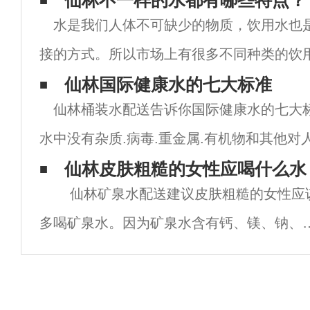
仙林不一样的水都有哪些特点？
水是我们人体不可缺少的物质，饮用水也
接的方式。所以市场上有很多不同种类的饮
一样。虽然水没有味道，但由于水源不同，
仙林国际健康水的七大标准
仙林桶装水配送告诉你国际健康水的七大标
调整方法不同，最终会有不同的水味.味道会
水中没有杂质.病毒.重金属.有机物和其他对
物。二.人体所需的矿物质.微量元素含量及
仙林皮肤粗糙的女性应喝什么水
仙林矿泉水配送建议皮肤粗糙的女性应
的矿物质和微量元素是细胞和器官正常功能
多喝矿泉水。因为矿泉水含有钙、镁、钠、
氧化碳等多种矿物质，能健脾胃，增加食欲
滋润皮肤。冬天出汗少，不会消耗太多水分
你不需要每天喝8