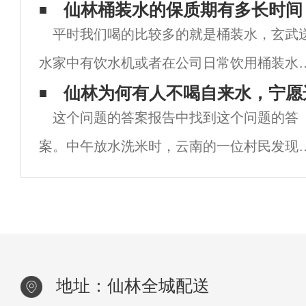
水是身体不可缺少的。人们常说五天不能吃
仙林桶装水的保质期有多长时间
平时我们喝的比较多的就是桶装水，玄武
但不能喝水。从这句话中，我们可以知道水
水家中有饮水机或者在公司日常饮用桶装水
我们来说是多么重
人要注意，桶装水如果没有开封，保质期一
仙林为何有人不喝自来水，宁愿
这个问题的答案报告中找到这个问题的答
为三个月左右，如果是开封之后，那么桶装
案。中午放水洗米时，云南的一位村民发现
的保质期只有15天左右，但是最好是尽快喝
水从自来水管里流出，这种现象没有得到缓
解，村民们在接下来的几天里面临着巨大的
倦。这样的新闻不是一个例子。每年都有因
来水污
地址：仙林全城配送